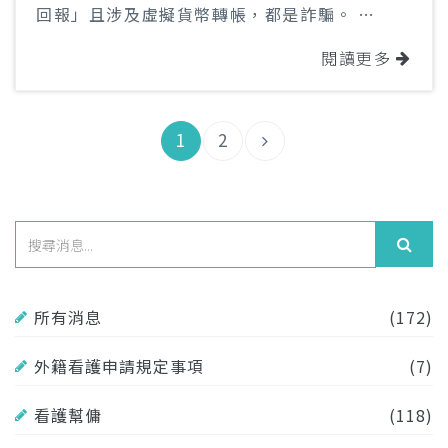
回報」且涉及虛擬貨幣轉帳，都是詐騙。
2、不要點擊陌生的帳號或連結。
閱讀更多
3、切勿輕信網友，不要將資金投入不明投資網
站，謹記。
1
2
所有消息
(172)
外籍看護申請規定事項
(7)
看護幫傭
(118)