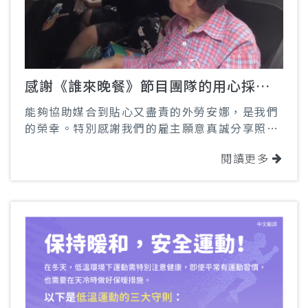
感謝《誰來晚餐》節目團隊的用心採
訪，讓更多人看見家庭照顧者的辛勞與
能夠協助媒合到貼心又盡責的外勞安娜，是我們
愛心。
的榮幸。特別感謝我們的雇主願意真誠分享照顧
母親的心路歷程，並提及透過華鎰移工事業聘僱
閱讀更多
外籍看護的過程
謝謝節目的報導，讓雇主與看護之間的互助與情
誼被更多人看見，華鎰移工事業也會持續用心，
成為每個家庭在照顧路上的堅強後盾。感謝《誰
來晚餐》節目團隊的用心採訪，讓更多人看見家
庭照顧者的辛勞與愛心。