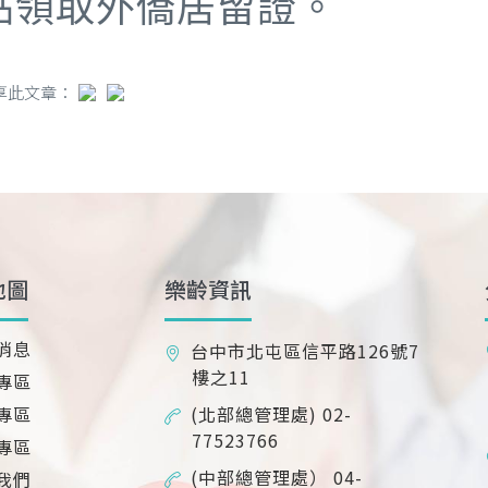
點領取外僑居留證。
享此文章：
地圖
樂齡資訊
消息
台中市北屯區信平路126號7
樓之11
專區
專區
(北部總管理處) 02-
77523766
專區
(中部總管理處） 04-
我們