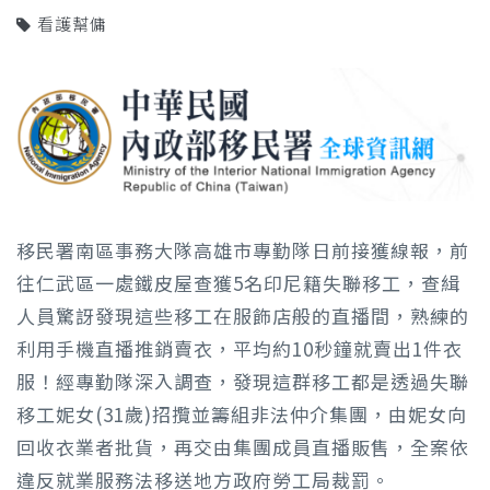
看護幫傭
移民署南區事務大隊高雄市專勤隊日前接獲線報，前
往仁武區一處鐵皮屋查獲5名印尼籍失聯移工，查緝
人員驚訝發現這些移工在服飾店般的直播間，熟練的
利用手機直播推銷賣衣，平均約10秒鐘就賣出1件衣
服！經專勤隊深入調查，發現這群移工都是透過失聯
移工妮女(31歲)招攬並籌組非法仲介集團，由妮女向
回收衣業者批貨，再交由集團成員直播販售，全案依
違反就業服務法移送地方政府勞工局裁罰。