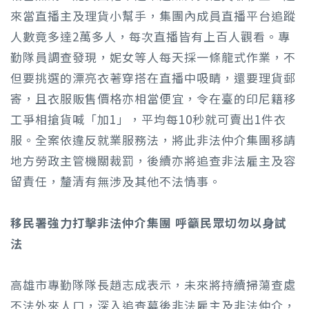
來當直播主及理貨小幫手，集團內成員直播平台追蹤
人數竟多達2萬多人，每次直播皆有上百人觀看。專
勤隊員調查發現，妮女等人每天採一條龍式作業，不
但要挑選的漂亮衣著穿搭在直播中吸睛，還要理貨郵
寄，且衣服販售價格亦相當便宜，令在臺的印尼籍移
工爭相搶貨喊「加1」，平均每10秒就可賣出1件衣
服。全案依違反就業服務法，將此非法仲介集團移請
地方勞政主管機關裁罰，後續亦將追查非法雇主及容
留責任，釐清有無涉及其他不法情事。
移民署強力打擊非法仲介集團 呼籲民眾切勿以身試
法
高雄市專勤隊隊長趙志成表示，未來將持續掃蕩查處
不法外來人口，深入追查幕後非法雇主及非法仲介，