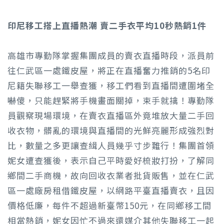
印尼移工搭上直播熱潮 賣二手衣平均10秒熱銷1件
高雄市專勤隊掌握集團成員的賣衣直播時段，派員前
往仁武區一處鐵皮屋，將正在直播奮力推銷的5名印
尼籍失聯移工一舉查獲，移工們看到直播間遭圍堵全
嚇傻，只能趕緊將手機畫面關掉，束手就擒！專勤隊
員觀察現場環境，在賣衣直播區外竟堆放大量二手回
收衣物，髒亂的環境與直播間的光鮮亮麗形成強烈對
比，數量之多更讓查緝人員幾乎寸步難行！集團首領
妮女遭查獲後，表示自己平時愛好梳妝打扮，了解同
鄉間二手商機，故向回收衣業者批貨販售，並在仁武
區一處廠房租借鐵皮屋，以網路平臺直播賣衣，且因
價格低廉，每件不超過新臺幣150元，在同鄉移工間
相當熱銷，妮女因忙不過來還媒介其他失聯移工一起