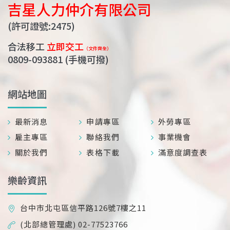
吉星人力仲介有限公司
(許可證號:2475)
合法移工
立即交工
（文件齊全）
0809-093881
(手機可撥)
網站地圖
最新消息
申請專區
外勞專區
雇主專區
聯絡我們
事業機會
關於我們
表格下載
滿意度調查表
樂齡資訊
台中市北屯區信平路126號7樓之11
(北部總管理處) 02-77523766