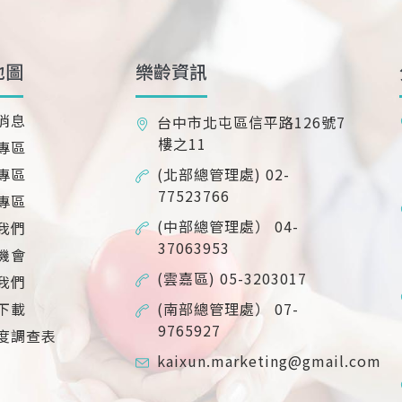
地圖
樂齡資訊
消息
台中市北屯區信平路126號7
樓之11
專區
專區
(北部總管理處) 02-
77523766
專區
(中部總管理處） 04-
我們
37063953
機會
(雲嘉區) 05-3203017
我們
下載
(南部總管理處） 07-
9765927
度調查表
kaixun.marketing@gmail.com