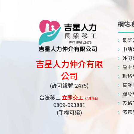
網站
最新
申請
外勞
吉星人力仲介有限
雇主
公司
聯絡
(許可證號:2475)
事業
關於
合法移工
立即交工
（文件齊全）
表格
0809-093881
(手機可撥)
滿意